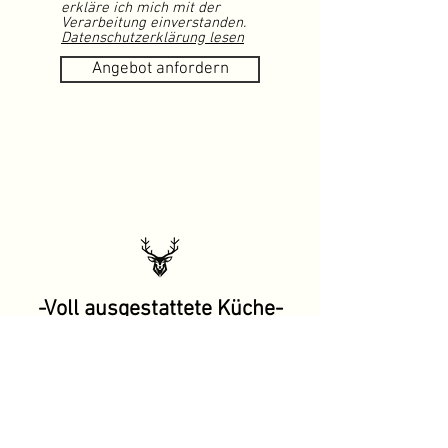
erkläre ich mich mit der
Verarbeitung einverstanden.
Datenschutzerklärung lesen
Angebot anfordern
-Voll ausgestattete Küche-
Wer gerne selbst kocht, findet in
unserem Bungalow alles, was dafür
benötigt wird.
Die moderne Küche ist vollständig
ausgestattet und verfügt unter